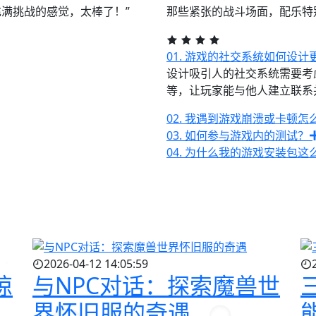
满挑战的感觉，太棒了！”
那些紧张的战斗场面，配乐特
01. 游戏的社交系统如何设
设计吸引人的社交系统需要考
等，让玩家能与他人建立联系
02. 我遇到游戏崩溃或卡顿怎
03. 如何参与游戏内的测试？
04. 为什么我的游戏安装包这
2026-04-12 14:05:59
掠
与NPC对话：探索魔兽世
界怀旧服的奇遇