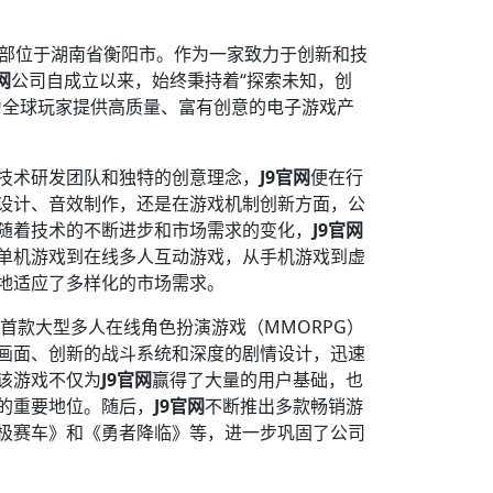
，总部位于湖南省衡阳市。作为一家致力于创新和技
网
公司自成立以来，始终秉持着“探索未知，创
为全球玩家提供高质量、富有创意的电子游戏产
技术研发团队和独特的创意理念，
J9官网
便在行
设计、音效制作，还是在游戏机制创新方面，公
随着技术的不断进步和市场需求的变化，
J9官网
单机游戏到在线多人互动游戏，从手机游戏到虚
地适应了多样化的市场需求。
的首款大型多人在线角色扮演游戏（MMORPG）
画面、创新的战斗系统和深度的剧情设计，迅速
该游戏不仅为
J9官网
赢得了大量的用户基础，也
的重要地位。随后，
J9官网
不断推出多款畅销游
极赛车》和《勇者降临》等，进一步巩固了公司