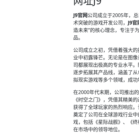
网址J9
J9官网
公司成立于2005年
术突破的游戏开发公司，
J9官
造未来”的核心理念，专注于
品。
公司成立之初，凭借着强大的
业中初露锋芒。无论是在图像
司都展现出极高的专业水平。
逐步拓展其产品线，涵盖了从
拟现实游戏等多个领域，成功
在2000年代末期，公司推出
《时空之门》，凭借其精美的
获得了全球玩家的热烈响应。
奠定了公司在全球游戏行业中
戏，包括《星际战舰》、《终
在市场中的领导地位。